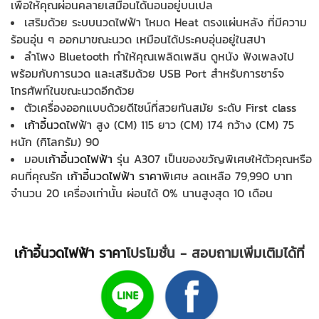
เพื่อให้คุณผ่อนคลายเสมือนได้นอนอยู่บนเปล
เสริมด้วย ระบบนวดไฟฟ้า โหมด Heat ตรงแผ่นหลัง ที่มีความ
ร้อนอุ่น ๆ ออกมาขณะนวด เหมือนได้ประคบอุ่นอยู่ในสปา
ลำโพง Bluetooth ทำให้คุณเพลิดเพลิน ดูหนัง ฟังเพลงไป
พร้อมกับการนวด และเสริมด้วย USB Port สำหรับการชาร์จ
โทรศัพท์ในขณะนวดอีกด้วย
ตัวเครื่องออกแบบด้วยดีไซน์ที่สวยทันสมัย ระดับ First class
เก้าอี้นวด
ไฟฟ้า สูง (CM) 115 ยาว (CM) 174 กว้าง (CM) 75
หนัก (กิโลกรัม) 90
มอบ
เก้าอี้นวดไฟฟ้า
รุ่น A307 เป็นของขวัญพิเศษให้ตัวคุณหรือ
คนที่คุณรัก
เก้าอี้นวดไฟฟ้า ราคา
พิเศษ ลดเหลือ 79,990 บาท
จำนวน 20 เครื่องเท่านั้น ผ่อนได้ 0% นานสูงสุด 10 เดือน
เก้าอี้นวดไฟฟ้า ราคา
โปรโมชั่น - สอบถามเพิ่มเติมได้ที่