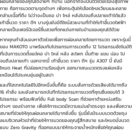
ผ่อนคลายของคุณได้ง่ายๆ ที่บ้าน นอกจากจะเป็นตัวช่วยเรื่องสุขภาพ
กาย คือการนวดตามจุดต่างๆ เพื่อกระตุ้นให้เลือดไหลเวียนและคลาย
กล้ามเนื้อที่ตึง ไม่ว่าจะเป็นคอ บ่า ไหล่ หลังไปจนถึงปลายเท้าได้แล้ว
เก้าอี้นวด ราคา
ดีๆ บางรุ่นยังมีดีไซน์สวยงามที่ทำให้เก้าอี้นวดไฟฟ้า
กลายเป็นเฟอร์นิเจอร์ชิ้นสวยที่ตกแต่งภายในบ้านของคุณได้ด้วย
หากคุณกำลังมองหาตัวช่วยเพื่อการผ่อนคลายโดยการนวด เพราะรุ่นนี้
ของ MAKOTO มาพร้อมกับโปรแกรมการนวดถึง 12 โปรแกรมอัตโนมัติ
ที่เน้นการนวดตั้งแต่คอ บ่า ไหล่ หลัง สะโพก บั้นท้าย แขน น่อง ไป
จนถึงปลายเท้า นอกจากนี้
เก้าอี้นวด ราคา
ดีๆ รุ่น A307 นี้ ยังมี
โหมด Heat ที่ปล่อยความร้อนอุ่นๆ ออกมาขณะนวดตรงแผ่นหลัง
เหมือนได้ประคบอุ่นอยู่ในสปา
และที่ไฮเทคโนโลยีไปอีกหนึ่งขั้นก็คือ ระบบสั่งการด้วยเสียงได้มากถึง
16 คำสั่ง และยังสามารถบันทึกโปรแกรมการนวดที่คุณชื่นชอบได้ 3
โปรแกรม พร้อมฟังก์ชั่น Full body Scan ที่ช่วยหาตำแหน่งสรีระ
ต่างๆ ของร่างกาย เพื่อให้การนวดมีความแม่นยำตรงจุด และเพื่อความ
สบายที่ช่วยให้คุณผ่อนคลายได้มากยิ่งขึ้น รุ่นนี้ยังมีระบบนวดด้วยถุง
ลมบริเวณหัวเข่าที่ช่วยให้การนวดของคุณรู้สึกสบาย และโหมดนั่งนวด
แบบ Zero Gravity ที่ออกแบบมาให้กระจายน้ำหนักเพื่อให้คุณผ่อน