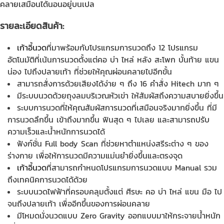
คลายเสมือนได้นอนอยู่บนเปล
รายละเอียดสินค้า:
เก้าอี้นวด
ที่มาพร้อมกับโปรแกรมการนวดถึง 12 โปรแกรม
อัตโนมัติที่เน้นการนวดตั้งแต่คอ บ่า ไหล่ หลัง สะโพก บั้นท้าย แขน
น่อง ไปถึงปลายเท้า ที่ช่วยให้คุณผ่อนคลายไปอีกขั้น
สามารถสั่งการด้วยเสียงได้ง่าย ๆ ถึง 16 คำสั่ง Hitech มาก ๆ
มีระบบนวดด้วยถุงลมบริเวณหัวเข่า ให้สัมผัสถึงความสบายยิ่งขึ้น
ระบบการนวดที่ให้คุณสัมผัสการนวดที่เสมือนจริงมากยิ่งขึ้น ที่มี
การนวดลึกขึ้น เข้าถึงมากขึ้น ฟินสุด ๆ ไปเลย และสามารถปรับ
ความเร็วและน้ำหนักการนวดได้
ฟังก์ชั่น Full body Scan ที่ช่วยหาตำแหน่งสรีระต่าง ๆ ของ
ร่างกาย เพื่อให้การนวดมีความแม่นยำยิ่งขึ้นและตรงจุด
เก้าอี้นวด
ที่สามารถกำหนดโปรแกรมการนวดแบบ Manual รวม
ถึงเทคนิคการนวดได้ด้วย
ระบบนวดไฟฟ้าที่ครอบคลุมตั้งแต่ ศีรษะ คอ บ่า ไหล่ แขน มือ ไป
จนถึงปลายเท้า เพื่ออีกขึ้นของการผ่อนคลาย
มีโหมดนั่งนวดแบบ Zero Gravity ออกแบบมาให้กระจายน้ำหนัก