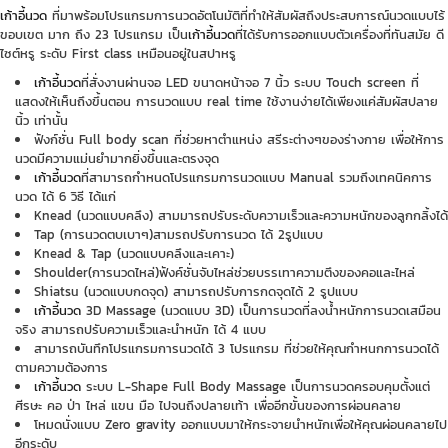
เก้าอี้นวด
ที่มาพร้อมโปรแกรมการนวดอัตโนมัติที่ทำให้สัมผัสถึงประสบการณ์นวดแบบไร้
ขอบเขต มาก ถึง 23 โปรแกรม เป็น
เก้าอี้นวด
ที่ได้รับการออกแบบตัวเครื่องที่ทันสมัย ดี
ไซต์หรู ระดับ First class เหมือนอยู่ในสปาหรู
เก้าอี้นวด
ที่สั่งงานผ่านจอ LED ขนาดหน้าจอ 7 นิ้ว ระบบ Touch screen ที่
แสดงให้เห็นถึงขึ้นตอน การนวดแบบ real time ใช้งานง่ายได้เพียงแค่สัมผัสปลาย
นิ้ว เท่านั้น
ฟังก์ชั่น Full body scan ที่ช่วยหาตำแหน่ง สรีระต่างๆของร่างกาย เพื่อให้การ
นวดมีความแม่นยำมากยิ่งขึ้นและตรงจุด
เก้าอี้นวด
ที่สามารถกำหนดโปรแกรมการนวดแบบ Manual รวมถึงเทคนิคการ
นวด ได้ 6 วิธี ได้แก่
Knead (นวดแบบคลึง) สามมารถปรับระดับความเร็วและความหนักของลูกกลิ้งได้
Tap (การนวดตบเบาๆ)สามรถปรับการนวด ได้ 2รูปแบบ
Knead & Tap (นวดแบบคลึงและเคาะ)
Shoulder(การนวดไหล่)ฟังค์ชั่นจับไหล่ช่วยบรรเทาความตึงของคอและไหล่
Shiatsu (นวดแบบกดจุด) สามารถปรับการกดจุดได้ 2 รูปแบบ
เก้าอี้นวด
3D Massage (นวดแบบ 3D) เป็นการนวดที่ลงน้ำหนักการนวดเสมือน
จริง สามารถปรับความเร็วและนำหนัก ได้ 4 แบบ
สามารถบันทึกโปรแกรมการนวดได้ 3 โปรแกรม ที่ช่วยให้คุณกำหนกการนวดได้
ตามความต้องการ
เก้าอี้นวด
ระบบ L-Shape Full Body Massage เป็นการนวดครอบคุมตั้งแต่
ศีรษะ คอ ป่า ไหล่ แขน มือ ไปจนถึงปลายเท้า เพื่ออีกขั้นของการผ่อนคลาย
โหมดนั่งแบบ Zero gravity ออกแบบมาให้กระจายนำหนักเพื่อให้คุณผ่อนคลายไป
อีกระดับ