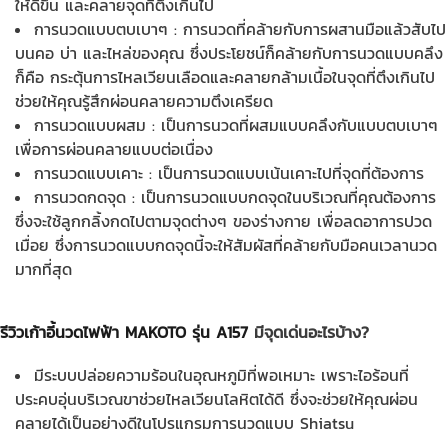
ให้ดีขึ้น และคลายจุดที่ตึงเกินไป
การนวดแบบตบเบาๆ : การนวดที่คล้ายกับการผสานมือแล้วสับไป
บนคอ บ่า และไหล่ของคุณ ซึ่งประโยชน์ก็คล้ายกับการนวดแบบคลึง
ก็คือ กระตุ้นการไหลเวียนเลือดและคลายกล้ามเนื้อในจุดที่ตึงเกินไป
ช่วยให้คุณรู้สึกผ่อนคลายความตึงเครียด
การนวดแบบผสม : เป็นการนวดที่ผสมแบบคลึงกับแบบตบเบาๆ
เพื่อการผ่อนคลายแบบต่อเนื่อง
การนวดแบบเคาะ : เป็นการนวดแบบเน้นเคาะไปที่จุดที่ต้องการ
การนวดกดจุด : เป็นการนวดแบบกดจุดในบริเวณที่คุณต้องการ
ซึ่งจะใช้ลูกกลิ้งกดไปตามจุดต่างๆ ของร่างกาย เพื่อลดอาการปวด
เมื่อย ซึ่งการนวดแบบกดจุดนี้จะให้สัมผัสที่คล้ายกับมือคนเวลานวด
มากที่สุด
รีวิวเก้าอี้นวดไฟฟ้า MAKOTO รุ่น A157
มีจุดเด่นอะไรบ้าง?
มี
ระบบปล่อยความร้อนในอุณหภูมิที่พอเหมาะ เพราะไอร้อนที่
ประคบอุ่นบริเวณขาช่วยไหลเวียนโลหิตได้ดี ซึ่งจะช่วยให้คุณผ่อน
คลายได้เป็นอย่างดีในโปรแกรมการนวดแบบ Shiatsu