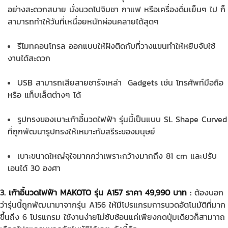
อย่างสะดวกสบาย นั่งนวดไปจิบชา กาแฟ หรือเครื่องดื่มเย็นๆ ไป ก็
สามารถทำให้วันที่เหนื่อยหนักผ่อนคลายได้สุดๆ
รีโมทคอนโทรล ออกแบบให้ฝังติดกับที่วางแขนทำให้หยิบจับใช้
งานได้สะดวก
USB สามารถเสียสายชาร์จเหล่า Gadgets เช่น โทรศัพท์มือถือ
หรือ แท็บเล็ตต่างๆ ได้
รูปทรงของเบาะเก้าอี้นวดไฟฟ้า รุ่นนี้เป็นแบบ SL Shape Curved
ที่ถูกพัฒนารูปทรงให้เหมาะกับสรีระของมนุษย์
เบาะขนาดใหญ่จุใจมากกว่าเพราะกว้างมากถึง 81 cm และปรับ
เอนได้ 30 องศา
3.
เก้าอี้นวดไฟฟ้า MAKOTO รุ่น A157 ราคา 49,990 บาท
:
ต้องบอก
ว่ารุ่นนี้ถูกพัฒนามาจากรุ่น A156 ให้มีโปรแกรมการนวดอัตโนมัติที่มาก
ขึ้นถึง 6 โปรแกรม ใช้งานง่ายไม่ซับซ้อนแค่เพียงกดปุ่มเดียวก็สามาาถ