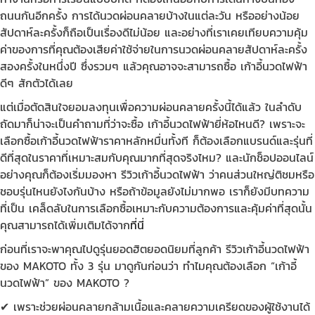
ถนนกันอีกครั้ง การได้นวดผ่อนคลายบ้างในแต่ละวัน หรืออย่างน้อย
สัปดาห์ละครั้งก็ถือเป็นเรื่องดีไม่น้อย และอย่างที่เราเคยเทียบความคุ้ม
ค่าของการที่คุณต้องเสียค่าใช้จ่ายในการนวดผ่อนคลายสัปดาห์ละครั้ง
สองครั้งในหนึ่งปี ซึ่งรวมๆ แล้วคุณอาจจะสามารถซื้อ เก้าอี้นวดไฟฟ้า
ดีๆ สักตัวได้เลย
แต่เมื่อตัดสินใจยอมลงทุนเพื่อความผ่อนคลายครั้งนี้ได้แล้ว ในลำดับ
ถัดมาก็น่าจะเป็นคำถามที่ว่าจะซื้อ เก้าอี้นวดไฟฟ้ายี่ห้อไหนดี? เพราะจะ
เลือกซื้อเก้าอี้นวดไฟฟ้าราคาหลักหมื่นทั้งที ก็ต้องเลือกแบรนด์และรุ่นที่
ดีที่สุดในราคาที่เหมาะสมกับคุณมากที่สุดจริงไหม? และนักช็อปออนไลน์
อย่างคุณก็ต้องเริ่มมองหา รีวิวเก้าอี้นวดไฟฟ้า ว่าคนส่วนใหญ่ติชมหรือ
ชอบรุ่นไหนยังไงกันบ้าง หรือถ้าข้อมูลยังไม่มากพอ เราก็ยังมีบทความ
ที่เป็น เคล็ดลับในการเลือกซื้อเหมาะกับความต้องการและคุ้มค่าที่สุดนั้น
คุณสามารถได้เพิ่มเติมได้จาก
ที่นี่
ก่อนที่เราจะพาคุณไปดูรุ่นยอดฮิตยอดนิยมที่ลูกค้า รีวิวเก้าอี้นวดไฟฟ้า
ของ MAKOTO ทั้ง 3 รุ่น มาดูกันก่อนว่า ทำไมคุณต้องเลือก “เก้าอี้
นวดไฟฟ้า” ของ MAKOTO ?
✔ เพราะช่วยผ่อนคลายกล้ามเนื้อและคลายความเครียดของผู้ใช้งานได้