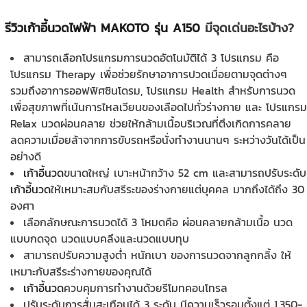
รีวิวเก้าอี้นวดไฟฟ้า MAKOTO รุ่น A150
มีจุดเด่นอะไรบ้าง?
สามารถเลือกโปรแกรมการนวดอัตโนมัติได้ 3 โปรแกรม คือ
โปรแกรม Therapy เพื่อช่วยรักษาอาการปวดเมื่อยตามจุดต่างๆ
รวมถึงอาการออฟฟิศซินโดรม, โปรแกรม Health สำหรับการนวด
เพื่อสุขภาพที่เน้นการไหลเวียนของเลือดไปทั่วร่างกาย และ โปรแกรม
Relax นวดผ่อนคลาย ช่วยให้กล้ามเนื้อบริเวณที่ตึงเกิดการคลาย
ลดความเมื่อยล้าจากการขับรถหรือนั่งทำงานนานๆ ระหว่างวันได้เป็น
อย่างดี
เก้าอี้นวด
ขนาดใหญ่ เบาะหน้ากว้าง 52 cm และสามารถปรับระดับ
เก้าอี้นวด
ให้เหมาะสมกับสรีระของร่างกายแต่บุคคล มากถึงได้ถึง 30
องศา
เลือกลักษณะการนวดได้ 3 โหมดคือ ผ่อนคลายกล้ามเนื้อ นวด
แบบกดจุด นวดแบบคลึงและนวดแบบทุบ
สามารถปรับความสูงต่ำ หนักเบา ของการนวดจากลูกกลิ้ง ให้
เหมาะกับสรีระร่างกายของคุณได้
เก้าอี้นวด
ควบคุมการทำงานด้วยรีโมทคอนโทรล
ปรับระดับการสั่นสะเทือนได้ 3 ระดับ มีความเร็วรอบตั้งแต่ 1,350-