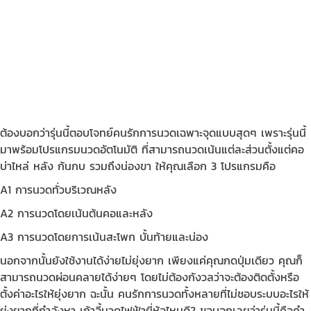
ต้องบอกว่ารุ่นนี้ตอบโจทย์คนรักการนวดเฉพาะจุดแบบสุดๆ เพราะรุ่นนี้
มาพร้อมโปรแกรมนวดอัตโนมัติ ที่สามารถนวดเน้นแต่ละส่วนตั้งแต่คอ
บ่าไหล่ หลัง ก้นกบ รวมถึงน่องขา ให้คุณเลือก 3 โปรแกรมคือ
A1 การนวดทั่วบริเวณหลัง
A2 การนวดโดยเน้นต้นคอและหลัง
A3 การนวดโดยการเน้นสะโพก บั้นท้ายและน่อง
นอกจากนั้นยังใช้งานได้ง่ายไม่ยุ่งยาก เพียงแค่คุณกดปุ่มเดียว คุณก็
สามารถนวดผ่อนคลายได้ง่ายๆ โดยไม่ต้องกังวลว่าจะต้องติดตั้งหรือ
ตั้งค่าอะไรให้ยุ่งยาก ฉะนั้น คนรักการนวดทั้งหลายที่ไม่ชอบระบบอะไรให้
ยุ่งยากที่กำลังหา เก้าอี้นวดไฟฟ้ายี่ห้อไหนดี? ขอบอกเลยว่ารุ่นนี้คือคำ