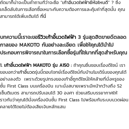
ถัดมาก็น่าจะเป็นคำถามที่ว่าจะซื้อ “
เก้าอี้นวดไฟฟ้ายี่ห้อไหนดี
” ? ซึ่ง
เคล็ดลับในการเลือกซื้อเหมาะกับความต้องการและคุ้มค่าที่สุดนั้น คุณ
สามารถได้เพิ่มเติมได้
ที่นี่
บทความนี้เราจะขอ
รีวิวเก้าอี้นวดไฟฟ้า
3 รุ่นสุดฮิตขายดีตลอด
กาลของ MAKOTO กันอย่างละเอียด เพื่อให้คุณได้นำไป
ประกอบการพิจารณาในการเลือกซื้อรุ่นที่ใช่มากที่สุดสำหรับคุณ
1.
เก้าอี้นวดไฟฟ้า MAKOTO รุ่น A150
:
ถ้าคุณชื่นชอบเรื่องดีไซน์ เรา
ขอบอกว่า
เก้าอี้นวด
รุ่นนี้ตอบโจทย์เรื่องดีไซน์กับบ้านโมเดิร์นของคุณได้
อย่างลงตัว เพราะด้วยรูปทรงของเก้าอี้ถูกดีไซน์ให้คล้ายที่นั่งหรูของ
ชั้น First Class บนเครื่องบิน เบาะนั่งสบายเพราะมีหน้ากว้างถึง 52
เซ็นติเมตร สามารถปรับเอนได้ 30 องศา ช่วยเสริมบรรยากาศให้
ราวกับว่าคุณได้นั่งเครื่องบินชั้น First Class ไปพร้อมกับระบบนวดผ่อน
คลายได้โดยไม่ต้องเสียเงินหลักแสน