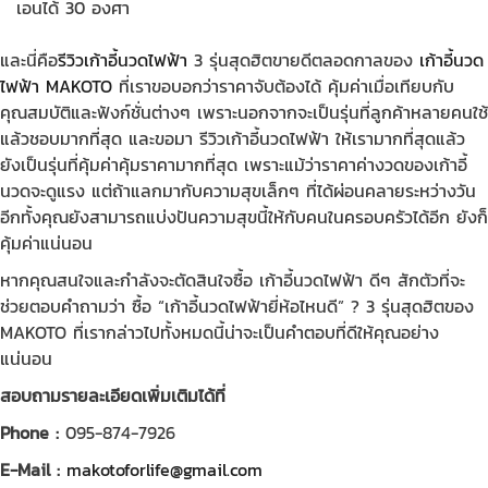
เอนได้ 30 องศา
และนี่คือ
รีวิวเก้าอี้นวดไฟฟ้า
3 รุ่นสุดฮิตขายดีตลอดกาลของ
เก้าอี้นวด
ไฟฟ้า MAKOTO
ที่เราขอบอกว่าราคาจับต้องได้ คุ้มค่าเมื่อเทียบกับ
คุณสมบัติและฟังก์ชั่นต่างๆ
เพราะนอกจากจะเป็นรุ่นที่ลูกค้าหลายคนใช้
แล้วชอบมากที่สุด และขอมา รีวิวเก้าอี้นวดไฟฟ้า ให้เรามากที่สุดแล้ว
ยังเป็นรุ่นที่คุ้มค่าคุ้มราคามากที่สุด
เพราะแม้ว่าราคาค่างวดของเก้าอี้
นวดจะดูแรง แต่ถ้าแลกมากับความสุขเล็กๆ ที่ได้ผ่อนคลายระหว่างวัน
อีกทั้งคุณยังสามารถแบ่งปันความสุขนี้ให้กับคนในครอบครัวได้อีก ยังก็
คุ้มค่าแน่นอน
หากคุณสนใจและกำลังจะตัดสินใจซื้อ เก้าอี้นวดไฟฟ้า ดีๆ สักตัวที่จะ
ช่วยตอบคำถามว่า ซื้อ “เก้าอี้นวดไฟฟ้ายี่ห้อไหนดี” ? 3 รุ่นสุดฮิตของ
MAKOTO ที่เรากล่าวไปทั้งหมดนี้น่าจะเป็นคำตอบที่ดีให้คุณอย่าง
แน่นอน
สอบถามรายละเอียดเพิ่มเติมได้ที่
Phone :
095-874-7926
E-Mail :
makotoforlife@gmail.com