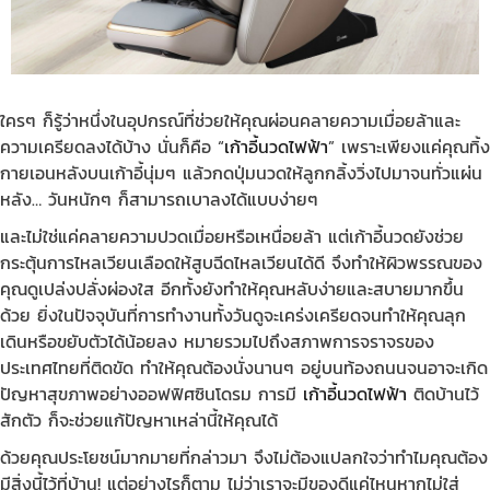
ใครๆ ก็รู้ว่าหนึ่งในอุปกรณ์ที่ช่วยให้คุณผ่อนคลายความเมื่อยล้าและ
ความเครียดลงได้บ้าง นั่นก็คือ “
เก้าอี้นวดไฟฟ้า
” เพราะเพียงแค่คุณทิ้ง
กายเอนหลังบนเก้าอี้นุ่มๆ แล้วกดปุ่มนวดให้ลูกกลิ้งวิ่งไปมาจนทั่วแผ่น
หลัง… วันหนักๆ ก็สามารถเบาลงได้แบบง่ายๆ
และไม่ใช่แค่คลายความปวดเมื่อยหรือเหนื่อยล้า แต่เก้าอี้นวดยังช่วย
กระตุ้นการไหลเวียนเลือดให้สูบฉีดไหลเวียนได้ดี จึงทำให้ผิวพรรณของ
คุณดูเปล่งปลั่งผ่องใส อีกทั้งยังทำให้คุณหลับง่ายและสบายมากขึ้น
ด้วย ยิ่งในปัจจุบันที่การทำงานทั้งวันดูจะเคร่งเครียดจนทำให้คุณลุก
เดินหรือขยับตัวได้น้อยลง หมายรวมไปถึงสภาพการจราจรของ
ประเทศไทยที่ติดขัด ทำให้คุณต้องนั่งนานๆ อยู่บนท้องถนนจนอาจะเกิด
ปัญหาสุขภาพอย่างออฟฟิศซินโดรม การมี
เก้าอี้นวดไฟฟ้า
ติดบ้านไว้
สักตัว ก็จะช่วยแก้ปัญหาเหล่านี้ให้คุณได้
ด้วยคุณประโยชน์มากมายที่กล่าวมา จึงไม่ต้องแปลกใจว่าทำไมคุณต้อง
มีสิ่งนี้ไว้ที่บ้าน! แต่อย่างไรก็ตาม ไม่ว่าเราจะมีของดีแค่ไหนหากไม่ใส่