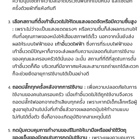
ความนุ่มเช็ดทำความสะอาดบริเวณพื้นที่ที่เป็นหนัง และเช็ดอีก
ครั้งด้วยผ้าที่แห้งทันที
เลือกสถานที่ตั้งเก้าอี้นวดไม่ให้โดนแสงแดดจัดหรือมีความชื้นสูง
:
เพราะไม่ว่าจะเป็นแสงแดดแรงๆ หรือความชื้นก็ส่งผลกระทบให้
กับทั้งคุณภาพของหนังให้เสื่อมสภาพได้เร็ว นอกจากนั้นยังส่ง
ผลให้ระบบไฟฟ้าของ
เก้าอี้นวดไฟฟ้า
ซึ่งการที่ระบบไฟฟ้าของ
เก้าอี้นวดมีปัญหาก็อาจจะส่งผลกับความปลอดภันในการใช้งาน
ของคุณและครอบครัวได้นั่นเอง ฉะนั้น สถานที่ที่ดีที่สุดในการตั้ง
เก้าอี้นวดก็คือ บริเวณที่มีอากาศแห้งและสามารถถ่ายเทได้สะดวก
ก็จะช่วยยืดอายุการใช้งานได้เป็นอย่างดี
ถอดปลั๊กทุกครั้งหลังจากการใช้งาน :
เพื่อความปลอดภัยในการ
ใช้งานของคนในครอบครัว เมื่อเก้าอี้นวดไม่ได้ถูกใช้งานจึงควร
ถอดปลั๊กไฟออกจากเต้าเสียบทุกครั้ง เพราะหากมีเด็กเล็กหรือผู้
สูงอายุในบ้านไปนั่งที่เก้าอี้แล้วอาจเผลอกดปุ่มให้ทำงานแบบ
ไม่ทันได้ตั้งตัว ซึ่งก็อาจจะเกิดอุบัติจากสาเหตุนั้นได้
กดปุ่มควบคุมการทำงานของรีโมทให้เบามือหรืออย่าใช้วัตถุ
ของแข็งของมีดคมในการกดปุ่มใช้งาน :
เพราะแผงควบคุมการ