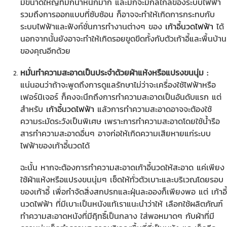
มีขนาดใหญ่ที่มักน้ำหนักมาก และมักจะมีกลไกลของระบบไฟฟ้า
รวมถึงการออกแบบที่ซับซ้อน ก็อาจจะทำให้เกิดการกระทบกับ
ระบบไฟฟ้าและฟังก์ชั่นการทำงานต่างๆ ของ
เก้าอี้นวดไฟฟ้า
ได้
นอกจากนั้นยังอาจะทำให้เกิดรอยขูดขีดทั้งกับตัวเก้าอี้และพื้นบ้าน
ของคุณอีกด้วย
หมั่นทำความสะอาดเป็นประจำด้วยผ้าแห้งหรือแปรงขนนุ่ม :
แน่นอนว่าถ้าจะพูดถึงการดูแลรักษาไม่ว่าจะเครื่องใช้ไฟฟ้าหรือ
เฟอร์นิเจอร์ ก็คงจะนึกถึงการทำความสะอาดเป็นอันดับแรก แต่
สำหรับ
เก้าอี้นวดไฟฟ้า
แล้วการทำความสะอาดอาจจะต้องใช้
ความระมัดระวังเป็นพิเศษ เพราะการทำความสะอาดโดยใช้น้ำรือ
สารทำความสะอาดอื่นๆ อาจก่อให้เกิดความเสียหายแก่ระบบ
ไฟฟ้าของเก้าอี้นวดได้
ฉะนั้น หากจะต้องการทำความสะอาดเก้าอี้นวดให้สะอาด แค่เพียง
ใช้ผ้าแห้งหรือแปรงขนนุ่มๆ เช็ดให้ทั่วตัวเบาะและบริเวณโดยรอบ
ของเก้าอี้ เพื่อกำจัดสิ่งสกปรกและฝุ่นละอองก็เพียงพอ แต่ เก้าอี้
นวดไฟฟ้า ที่มีเบาะเป็นหนังแท้เราแนะนำว่าให้ เลือกใช้ผลิตภัณฑ์
ทำความสะอาดหนังที่มีฤิทธิ์เป็นกลาง ใส่พอหมาดๆ กับผ้าที่มี