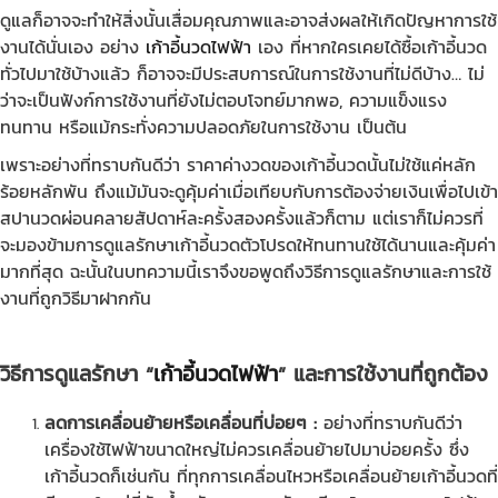
ดูแลก็อาจจะทำให้สิ่งนั้นเสื่อมคุณภาพและอาจส่งผลให้เกิดปัญหาการใช้
งานได้นั่นเอง อย่าง
เก้าอี้นวดไฟฟ้า
เอง ที่หากใครเคยได้ซื้อเก้าอี้นวด
ทั่วไปมาใช้บ้างแล้ว ก็อาจจะมีประสบการณ์ในการใช้งานที่ไม่ดีบ้าง… ไม่
ว่าจะเป็นฟังก์การใช้งานที่ยังไม่ตอบโจทย์มากพอ, ความแข็งแรง
ทนทาน หรือแม้กระทั่งความปลอดภัยในการใช้งาน เป็นต้น
เพราะอย่างที่ทราบกันดีว่า ราคาค่างวดของเก้าอี้นวดนั้นไม่ใช้แค่หลัก
ร้อยหลักพัน ถึงแม้มันจะดูคุ้มค่าเมื่อเทียบกับการต้องจ่ายเงินเพื่อไปเข้า
สปานวดผ่อนคลายสัปดาห์ละครั้งสองครั้งแล้วก็ตาม แต่เราก็ไม่ควรที่
จะมองข้ามการดูแลรักษาเก้าอี้นวดตัวโปรดให้ทนทานใช้ได้นานและคุ้มค่า
มากที่สุด ฉะนั้นในบทความนี้เราจึงขอพูดถึงวิธีการดูแลรักษาและการใช้
งานที่ถูกวิธีมาฝากกัน
วิธีการดูแลรักษา “
เก้าอี้นวดไฟฟ้า
” และการใช้งานที่ถูกต้อง
ลดการเคลื่อนย้ายหรือเคลื่อนที่บ่อยๆ :
อย่างที่ทราบกันดีว่า
เครื่องใช้ไฟฟ้าขนาดใหญ่ไม่ควรเคลื่อนย้ายไปมาบ่อยครั้ง ซึ่ง
เก้าอี้นวดก็เช่นกัน ที่ทุกการเคลื่อนไหวหรือเคลื่อนย้ายเก้าอี้นวดที่