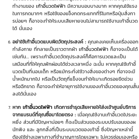
ทำงานของ
เก้าอี้นวดไฟฟ้า
มีความบอบบางมาก หากคุณใช้แรง
ในการกดมากๆ หรือใช้ของแข็งกดกระแทกที่รีโมทหรือปุ่มสั่งกา
รบ่อยๆ ก็อาจจะทำให้ระบบเสียหายจนไม่สามารถใช้งานเก้าอี้นวด
ได้ นั่นเอง
อย่าใช้เก้าอี้นวดแบบผิดวัตถุประสงค์ :
คุณคงเคยเห็นเครื่องออก
กำลังกาย ที่กลายเป็นราวตากผ้า
เก้าอี้นวดไฟฟ้า
ก็อาจจะเป็นได้
เช่นกัน… เพราะเก้าอี้นวดวัตถุประสงค์ก็คือการนวดและเป็น
เสมือนที่ที่ให้คุณพักผ่อนได้ช่วงเวลาหนึ่ง ฉะนั้น หากคุณใช้เก้าอี้
นวดเป็นที่นอนเด็ก หรือแม้กระทั่งใช้วางสิ่งของต่างๆ ที่อาจจะมี
น้ำหนักมากไป หรือเป็นวัตถุที่แข็งจนทำให้เบาะเกิดรอยขีดข่วน
หรือฉีกขาด ก็อาจจะทำให้อายุการใช้งานของเก้าอี้นวดของคุณสั้น
ลงได้นั่นเอง
หาก
เก้าอี้นวดไฟฟ้า
เกิดการชำรุดเสียหายให้ส่งเข้าศูนย์บริการ
จากแบรนด์ที่คุณซื้อมาโดยตรง :
เมื่อคุณใช้งานเก้าอี้นวดไประยะ
หยึ่ง ส่วนที่มีปัญหาบ่อยๆ ก็จะเป็นส่วนของระบบปรับเอนของผ
นักพิง และ ลูกกลิ้งที่เป็นระบบนวดของเก้าอี้ ซึ่งปัญหาเหล่านี้
ต้องใช้ช่างเฉพาะทางที่ชำนาญการโดยเฉพาะ ไม่ควรซ่อมเองหรือ