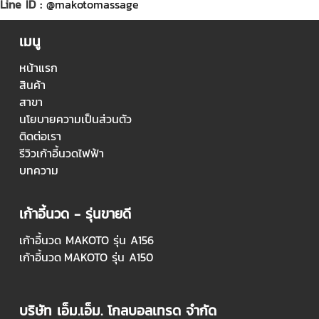
Line ID :
@makotomassage
เมนู
หน้าแรก
สินค้า
สาขา
นโยบายความเป็นส่วนตัว
ติดต่อเรา
รีวิวเก้าอี้นวดไฟฟ้า
บทความ
เก้าอี้นวด - รุ่นขายดี
เก้าอี้นวด MAKOTO รุ่น A156
เก้าอี้นวด
MAKOTO รุ่น A150
บริษัท เอ็ม.เอ็ม. โกลบอลเทรด จำกัด